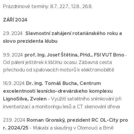
Prázdninové termíny: 8.7., 22.7., 12.8., 26.8.
ZÁŘÍ 2024
Slavnostní zahájení rotariánského roku a
2.9. 2024
slovo
prezidenta klubu
prof. Ing. Josef Štětina, PHd., FSI VUT Brno
9.9. 2024
-
Od pálení ještěrek k liščímu ocasu: Zábavná cesta
přechodu od spalovacích motorů k elektromobilitě
Dr. Ing. Tomáš Bucha,
Centrum
16.9. 2024
excelentnosti lesnícko-drevárskeho komplexu
LignoSilva,
Zvolen
- Využití satelitního snímkování při
inventarizaci a monitoringu lesů a CT skenování dřeva
Roman Gronský, prezident RC OL-City pro
23.9. 2024
r. 2024/25
- Makabi a skauting v Olomouci a Brně