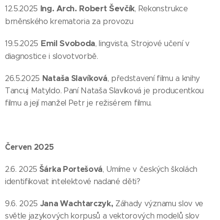
Ing. Arch. Robert Ševčík
12.5.2025
, Rekonstrukce
brněnského krematoria za provozu
E
mil Svoboda
19.5.2025
, lingvista, Strojové učení v
diagnostice i slovotvorbě.
Nataša Slavíková
26.5.2025
, představení filmu a knihy
Tancuj Matyldo. Paní Nataša Slavíková je producentkou
filmu a její manžel Petr je režisérem filmu.
Červen 2025
Šárka Portešová
2.6. 2025
, Umíme v českých školách
identifikovat intelektové nadané děti?
Jana Wachtarczyk,
9.6. 2025
Záhady významu slov ve
světle jazykových korpusů a vektorových modelů slov