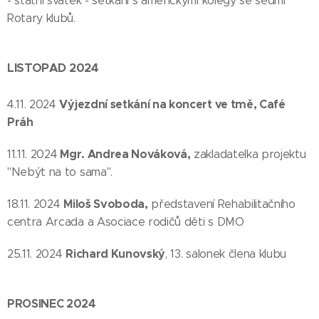
- státní svátek - setkání s americkými kolegy se sedmi
Rotary klubů.
LISTOPAD 2024
Výjezdní setkání na koncert ve tmě, Café
4.11. 2024
Práh
Mgr. Andrea Nováková,
11.11. 2024
zakladatelka projektu
"Nebýt na to sama".
Miloš
Svoboda,
18.11. 2024
představení Rehabilitačního
centra Arcada a Asociace rodičů děti s DMO
Richard Kunovský
25.11. 2024
, 13. salonek člena klubu
PROSINEC 2024