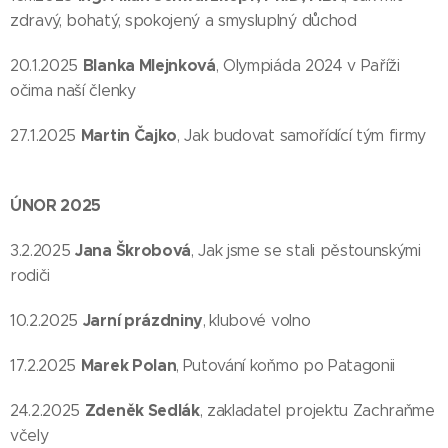
zdravý, bohatý, spokojený a smysluplný důchod
Blanka Mlejnková
20.1.2025
, Olympiáda 2024 v Paříži
očima naší členky
Martin Čajko
27.1.2025
, Jak budovat samořídící tým firmy
ÚNOR 2025
Jana Škrobová
3.2.2025
, Jak jsme se stali pěstounskými
rodiči
Jarní prázdniny
10.2.2025
,
klubové volno
Marek Polan
17.2.2025
,
Putování koňmo po Patagonii
Zdeněk Sedlák
24.2.2025
, zakladatel projektu Zachraňme
včely