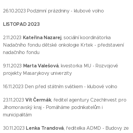
26.10.2023 Podzimní prázdniny - klubové volno
LISTOPAD 2023
Kateřina Nazarej
2.11.2023
, sociální koordinátorka
Nadačního fondu dětské onkologie Krtek - představení
nadačního fondu
Marta Valešová
9.11.2023
, kvestorka MU - Rozvojové
projekty Masarykovy univerzity
16.11.2023 Den před státním svátkem - klubové volno
Vít Čermák
23.11.2023
, ředitel agentury CzechInvest pro
Jihomoravský kraj - Pomáháme podnikatelům i
municipalitám
Lenka Trandová
30.11.2023
, ředitelka ADMD - Budovy ze