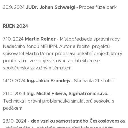
JUDr. Johan Schweigl
30.9. 2024
- Proces fúze bank
ŘÍJEN 2024
Martin Reiner
7.10. 2024
- Místopředseda správní rady
Nadačního fondu MEHRIN. Autor a ředitel projektu,
spisovatel Martin Reiner představí unikátní projekt, který
počítá s tím, že spojí světovou architekturu se
společensky závažným tématem.
Ing.
Jakub Brandejs
14.10. 2024
- Sluchadla 21. století
I
ng. Michal Fikera, Sigmatronic s.r.o.
21.10. 2024
-
Technická i právní problematika simulátorů seskoku s
padákem
den vzniku samostatného Československa
28.10. 2024 -