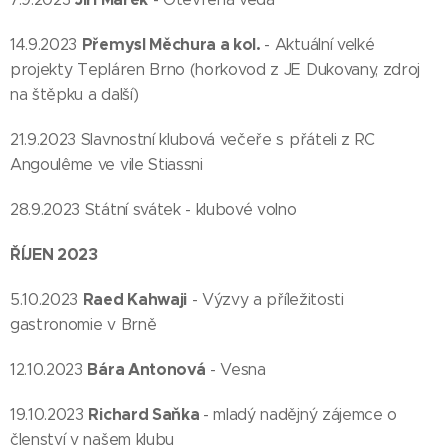
Přemysl Měchura a kol.
14.9.2023
- Aktuální velké
projekty Tepláren Brno (horkovod z JE Dukovany, zdroj
na štěpku a další)
21.9.2023 Slavnostní klubová večeře s přáteli z RC
Angoulême ve vile Stiassni
28.9.2023 Státní svátek - klubové volno
ŘÍJEN 2023
Raed Kahwaji
5.10.2023
- Výzvy a příležitosti
gastronomie v Brně
Bára Antonová
12.10.2023
- Vesna
Richard Saňka
19.10.2023
- mladý nadějný zájemce o
členství v našem klubu