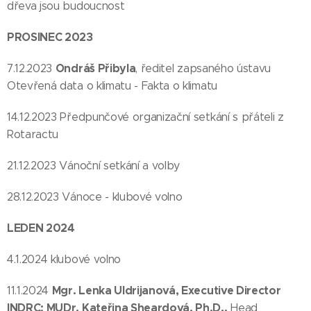
dřeva jsou budoucnost
PROSINEC 2023
Ondráš Přibyla
7.12.2023
, ředitel zapsaného ústavu
Otevřená data o klimatu - Fakta o klimatu
14.12.2023 Předpunčové organizační setkání s přáteli z
Rotaractu
21.12.2023 Vánoční setkání a volby
28.12.2023 Vánoce - klubové volno
LEDEN 2024
4.1.2024 klubové volno
Mgr. Lenka Uldrijanová, Executive Director
11.1.2024
INDRC; MUDr. Kateřina Sheardová, Ph.D.,
Head