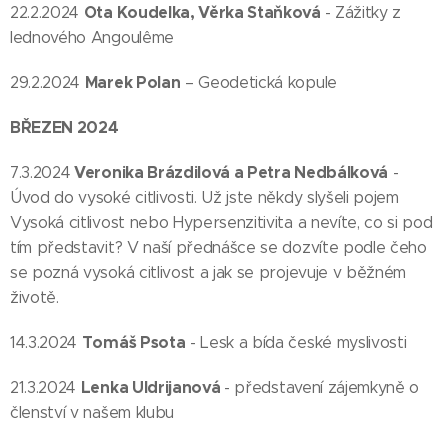
Ota Koudelka, Věrka Staňková
22.2.2024
- Zážitky z
lednového Angoulême
Marek Polan
29.2.2024
– Geodetická kopule
BŘEZEN 2024
Veronika Brázdilová a Petra Nedbálková
7.3.2024
-
Úvod do vysoké citlivosti. Už jste někdy slyšeli pojem
Vysoká citlivost nebo Hypersenzitivita a nevíte, co si pod
tím představit? V naší přednášce se dozvíte podle čeho
se pozná vysoká citlivost a jak se projevuje v běžném
životě.
Tomáš Psota
14.3.2024
- Lesk a bída české myslivosti
Lenka Uldrijanová
21.3.2024
- představení zájemkyně o
členství v našem klubu