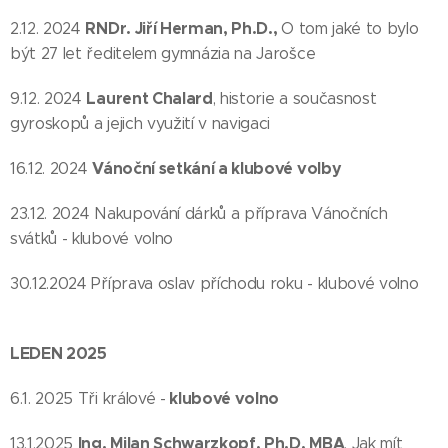
RNDr. Jiří Herman, Ph.D.,
2.12. 2024
O tom jaké to bylo
být 27 let ředitelem gymnázia na Jarošce
Laurent Chalard
9.12. 2024
, historie a současnost
gyroskopů a jejich využití v navigaci
Vánoční setkání a klubové volby
16.12. 2024
23.12. 2024 Nakupování dárků a příprava Vánočních
svátků - klubové volno
30.12.2024 Příprava oslav příchodu roku - klubové volno
LEDEN 2025
klubové volno
6.1. 2025 Tři králové -
Ing. Milan Schwarzkopf, Ph.D, MBA
13.1.2025
, Jak mít