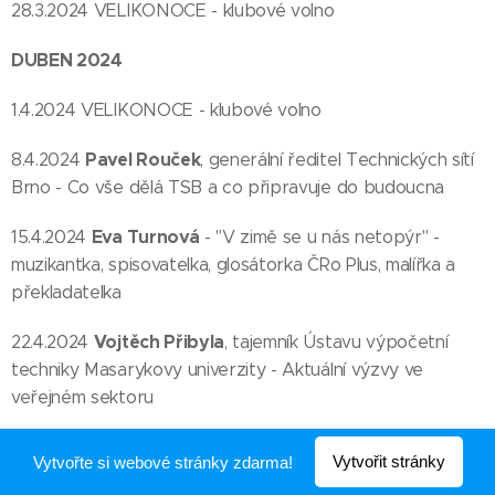
28.3.2024 VELIKONOCE - klubové volno
DUBEN 2024
1.4.2024 VELIKONOCE - klubové volno
Pavel Rouček
8.4.2024
, generální ředitel Technických sítí
Brno - Co vše dělá TSB a co připravuje do budoucna
Eva Turnová
15.4.2024
- "V zimě se u nás netopýr" -
muzikantka, spisovatelka, glosátorka ČRo Plus, malířka a
překladatelka
Vojtěch Přibyla
22.4.2024
, tajemník Ústavu výpočetní
techniky Masarykovy univerzity - Aktuální výzvy ve
veřejném sektoru
Adam Zemek
29.4.2024
, člen představenstva KORDIS
Vytvořit stránky
Vytvořte si webové stránky zdarma!
JMK, a.s. - Rozvoj hromadné dopravy a její potenciál