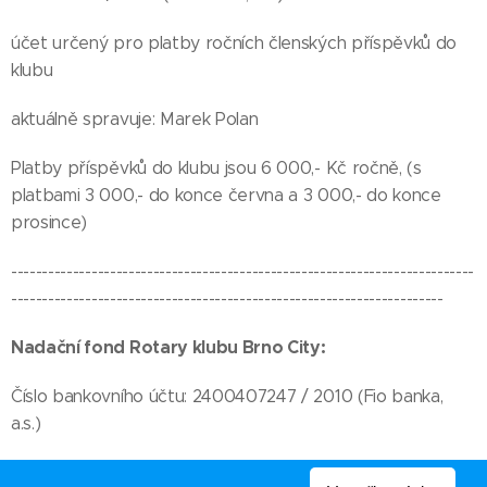
účet určený pro platby ročních členských příspěvků do
klubu
aktuálně spravuje: Marek Polan
Platby příspěvků do klubu jsou 6 000,- Kč ročně, (s
platbami 3 000,- do konce června a 3 000,- do konce
prosince)
---------------------------------------------------------------------------
----------------------------------------------------------------------
Nadační fond Rotary klubu Brno City:
Číslo bankovního účtu: 2400407247 / 2010 (Fio banka,
a.s.)
Číslo bankovního účtu POUZE pro veřejné sbírky: