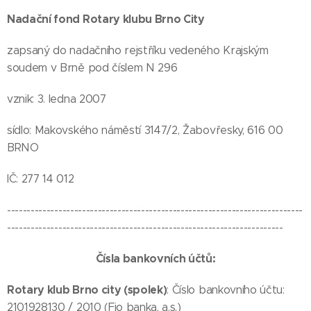
Nadační fond Rotary klubu Brno City
zapsaný do nadačního rejstříku vedeného Krajským
soudem v Brně pod číslem N 296
vznik: 3. ledna 2007
sídlo: Makovského náměstí 3147/2, Žabovřesky, 616 00
BRNO
IČ: 277 14 012
---------------------------------------------------------------------------
----------------------------------------------------------------------
Čísla bankovních účtů:
Rotary klub Brno city (spolek)
: Číslo bankovního účtu:
2101928130 / 2010 (Fio banka, a.s.)