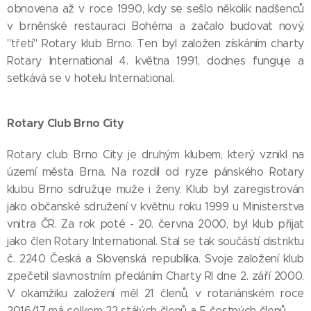
obnovena až v roce 1990, kdy se sešlo několik nadšenců
v brněnské restauraci Bohéma a začalo budovat nový,
"třetí" Rotary klub Brno. Ten byl založen získáním charty
Rotary International 4. května 1991, dodnes funguje a
setkává se v hotelu International.
Rotary Club Brno City
Rotary club Brno City je druhým klubem, který vznikl na
území města Brna. Na rozdíl od ryze pánského Rotary
klubu Brno sdružuje muže i ženy. Klub byl zaregistrován
jako občanské sdružení v květnu roku 1999 u Ministerstva
vnitra ČR. Za rok poté - 20. června 2000, byl klub přijat
jako člen Rotary International. Stal se tak součástí distriktu
č. 2240 Česká a Slovenská republika. Svoje založení klub
zpečetil slavnostním předáním Charty RI dne 2. září 2000.
V okamžiku založení měl 21 členů, v rotariánském roce
2016/17 má celkem 22 stálých členů a 5 čestných členů.