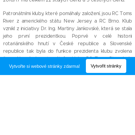
Patronátními kluby, které pomáhaly založení, jsou RC Toms
River z amerického státu New Jersey a RC Brno. Klub
vznikl z iniciativy Dr. Ing. Martiny Jankovské, která se stala
jeho první prezidentkou. Poprvé v celé historii
rotariánského hnutí v České republice a Slovenské
republice tak byla do funkce prezidenta klubu zvolena
žena. Na návrh patronátního klubu RC Toms River byla
Martina Jankovská oceněna plaketou Rotary International
Vytvořit stránky
Vytvořte si webové stránky zdarma!
"Paul Harris Fellow".
Klub se na počátku své existence rozhodl, že zaměří svoji
činnost na službu mládeži, vzdělávání studentů, pořádání
diskusních fór a profesních setkání a také na neméně
důležitou oblast zdravotnictví, kdy prvním z cílů bylo
získání části finančních prostředků na zakoupení
speciálního softwaru pro výběr vhodných dárců kostní
dřeně pro brněnskou onkologii. Za patnáct let své