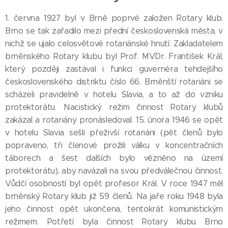
1. června 1927 byl v Brně poprvé založen Rotary klub.
Brno se tak zařadilo mezi přední československá města, v
nichž se ujalo celosvětové rotariánské hnutí. Zakladatelem
brněnského Rotary klubu byl Prof. MVDr. František Král,
který později zastával i funkci guvernéra tehdejšího
československého distriktu číslo 66. Brněnští rotariáni se
scházeli pravidelně v hotelu Slavia, a to až do vzniku
protektorátu. Nacistický režim činnost Rotary klubů
zakázal a rotariány pronásledoval. 15. února 1946 se opět
v hotelu Slavia sešli přeživší rotariáni (pět členů bylo
popraveno, tři členové prožili válku v koncentračních
táborech a šest dalších bylo vězněno na území
protektorátu), aby navázali na svou předválečnou činnost.
Vůdčí osobností byl opět profesor Král. V roce 1947 měl
brněnský Rotary klub již 59 členů. Na jaře roku 1948 byla
jeho činnost opět ukončena, tentokrát komunistickým
režimem. Potřetí byla činnost Rotary klubu Brno